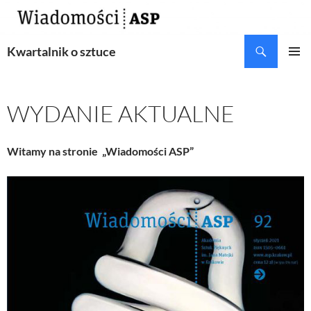
Przejdź
do
treści
Szukaj
Kwartalnik o sztuce
MENU
GŁÓWN
WYDANIE AKTUALNE
Witamy na stronie „Wiadomości ASP”