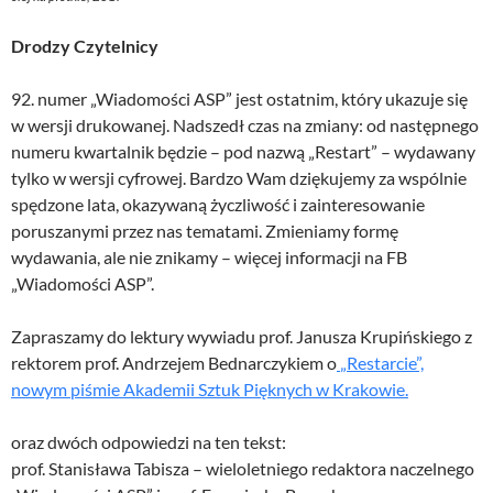
Drodzy Czytelnicy
92. numer „Wiadomości ASP” jest ostatnim, który ukazuje się
w wersji drukowanej. Nadszedł czas na zmiany: od następnego
numeru kwartalnik będzie – pod nazwą „Restart” – wydawany
tylko w wersji cyfrowej. Bardzo Wam dziękujemy za wspólnie
spędzone lata, okazywaną życzliwość i zainteresowanie
poruszanymi przez nas tematami. Zmieniamy formę
wydawania, ale nie znikamy – więcej informacji na FB
„Wiadomości ASP”.
Zapraszamy do lektury wywiadu prof. Janusza Krupińskiego z
rektorem prof. Andrzejem Bednarczykiem o
„Restarcie”,
nowym piśmie Akademii Sztuk Pięknych w Krakowie.
oraz dwóch odpowiedzi na ten tekst:
prof. Stanisława Tabisza – wieloletniego redaktora naczelnego